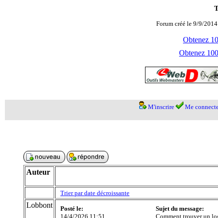
T
Forum créé le 9/9/2014
Obtenez 100
Obtenez 1000
M'inscrire
Me connecte
Auteur
Trier par date décroissante
Lobbont
Posté le:
Sujet du message:
14/4/2026 11:51
Comment trouver un lo