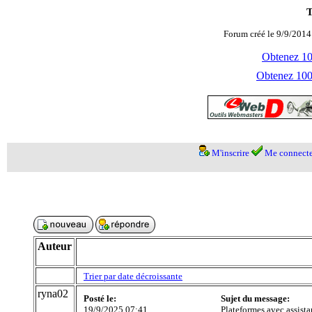
T
Forum créé le 9/9/2014
Obtenez 100
Obtenez 1000
M'inscrire
Me connecte
Auteur
Trier par date décroissante
ryna02
Posté le:
Sujet du message:
19/9/2025 07:41
Plateformes avec assista