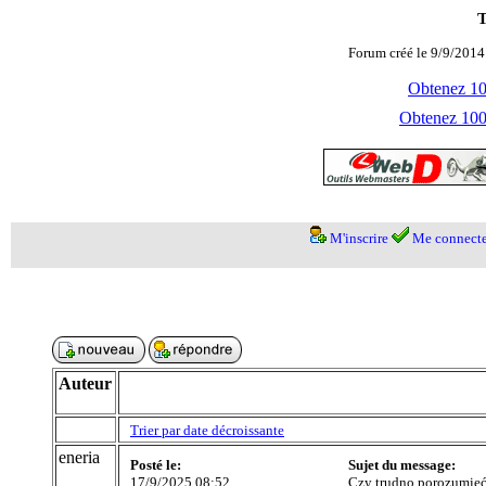
T
Forum créé le 9/9/2014
Obtenez 100
Obtenez 1000
M'inscrire
Me connecte
Auteur
Trier par date décroissante
eneria
Posté le:
Sujet du message:
17/9/2025 08:52
Czy trudno porozumieć 