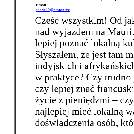
Email:
eneria12@proton.me
Cześć wszystkim! Od ja
nad wyjazdem na Mauriti
lepiej poznać lokalną kul
Słyszałem, że jest tam m
indyjskich i afrykański
w praktyce? Czy trudno 
czy lepiej znać francusk
życie z pieniędzmi – czy
najlepiej mieć lokalną 
doświadczenia osób, któ