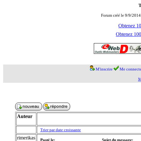
T
Forum créé le 9/9/2014
Obtenez 100
Obtenez 1000
M'inscrire
Me connecte
M
Auteur
Trier par date croissante
rimerikas
Posté le:
Sujet du message: