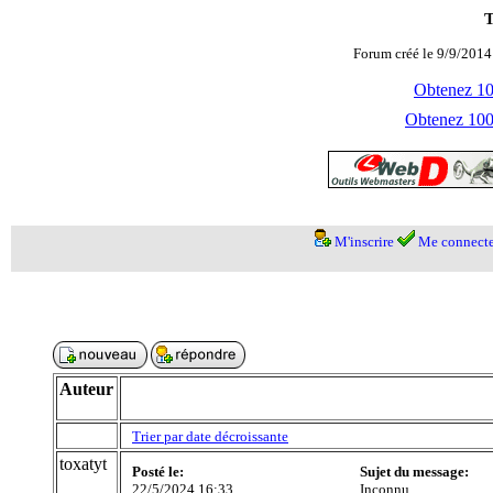
T
Forum créé le 9/9/2014
Obtenez 100
Obtenez 1000
M'inscrire
Me connecte
Auteur
Trier par date décroissante
toxatyt
Posté le:
Sujet du message:
22/5/2024 16:33
Inconnu