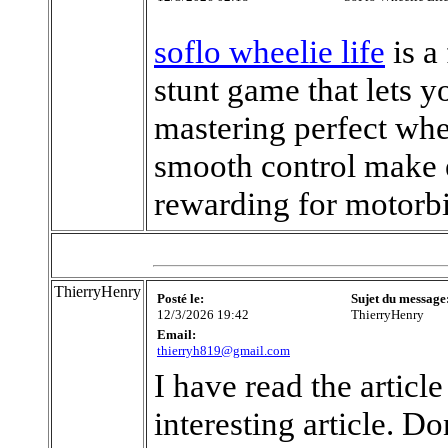
soflo wheelie life
is a
stunt game that lets 
mastering perfect whee
smooth control make e
rewarding for motorbi
ThierryHenry
Posté le:
Sujet du message
12/3/2026 19:42
ThierryHenry
Email:
thierryh819@gmail.com
I have read the articl
interesting article. Don