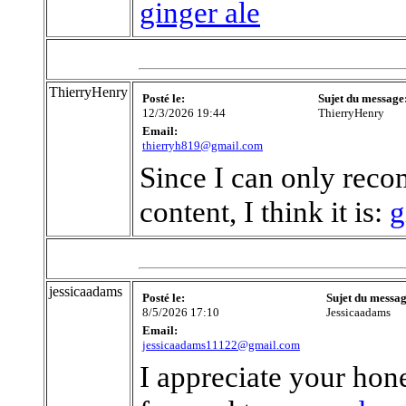
ginger ale
ThierryHenry
Posté le:
Sujet du message
12/3/2026 19:44
ThierryHenry
Email:
thierryh819@gmail.com
Since I can only rec
content, I think it is:
g
jessicaadams
Posté le:
Sujet du messag
8/5/2026 17:10
Jessicaadams
Email:
jessicaadams11122@gmail.com
I appreciate your hone