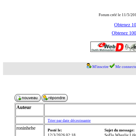
Forum créé le 11/5/20
Obtenez 100
Obtenez 1000
M'inscrire
Me connecte
Auteur
Trier par date décroissante
roninhehe
Posté le:
Sujet du message:
12/3/2026 02:18
SoFlo Wheelie Life