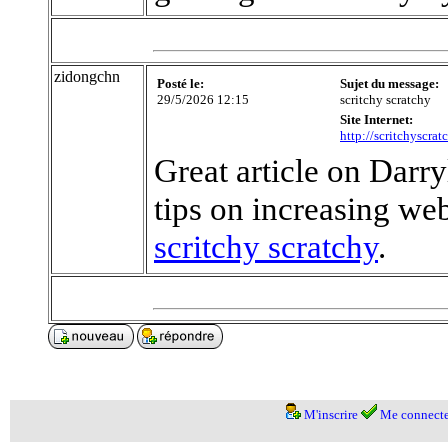
zidongchn
Posté le:
Sujet du message:
29/5/2026 12:15
scritchy scratchy
Site Internet:
http://scritchyscrat
Great article on Darr
tips on increasing webs
scritchy scratchy
.
M'inscrire
Me connecte