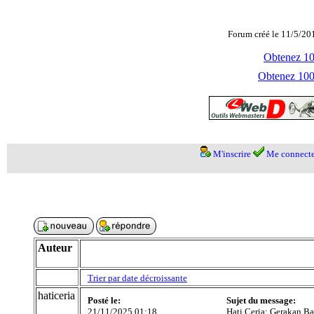
Forum créé le 11/5/20
Obtenez 100
Obtenez 1000
M'inscrire
Me connecte
Auteur
Trier par date décroissante
haticeria
Posté le:
Sujet du message:
21/11/2025 01:18
Hati Ceria: Gerakan B