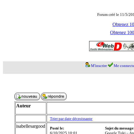
Forum créé le 11/5/20
Obtenez 100
Obtenez 1000
M'inscrire
Me connecte
Auteur
Trier par date décroissante
isabellesargood
Posté le:
Sujet du message
6/10/2025 10:01
Google Tuki – Ap