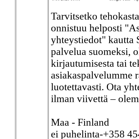
Tarvitsetko tehokast
onnistuu helposti "A
yhteystiedot" kautta
palvelua suomeksi, ol
kirjautumisesta tai t
asiakaspalvelumme rat
luotettavasti. Ota yht
ilman viivettä – ole
Maa - Finland
ei puhelinta-+358 4