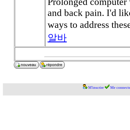
Prolonged computer w
and back pain. I'd lik
ways to address thes
알바
M'inscrire
Me connecte