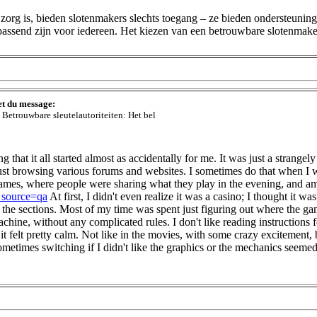
 zorg is, bieden slotenmakers slechts toegang – ze bieden ondersteunin
passend zijn voor iedereen. Het kiezen van een betrouwbare slotenmaker b
et du message:
 Betrouwbare sleutelautoriteiten: Het bel
g that it all started almost as accidentally for me. It was just a strang
ust browsing various forums and websites. I sometimes do that when I w
games, where people were sharing what they play in the evening, and a
_source=qa
At first, I didn't even realize it was a casino; I thought it w
 the sections. Most of my time was spent just figuring out where the g
achine, without any complicated rules. I don't like reading instructions fo
elt pretty calm. Not like in the movies, with some crazy excitement, b
ometimes switching if I didn't like the graphics or the mechanics seemed