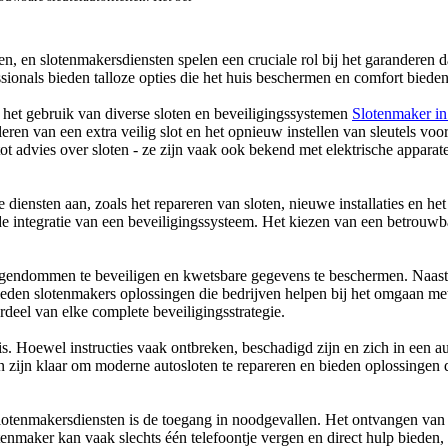
leven, en slotenmakersdiensten spelen een cruciale rol bij het garanderen d
sionals bieden talloze opties die het huis beschermen en comfort bied
het gebruik van diverse sloten en beveiligingssystemen
Slotenmaker 
alleren van een extra veilig slot en het opnieuw instellen van sleutels v
t tot advies over sloten - ze zijn vaak ook bekend met elektrische appara
diensten aan, zoals het repareren van sloten, nieuwe installaties en het
 de integratie van een beveiligingssysteem. Het kiezen van een betrouw
gendommen te beveiligen en kwetsbare gegevens te beschermen. Naast h
bieden slotenmakers oplossingen die bedrijven helpen bij het omgaan m
deel van elke complete beveiligingsstrategie.
. Hoewel instructies vaak ontbreken, beschadigd zijn en zich in een a
n zijn klaar om moderne autosloten te repareren en bieden oplossingen 
tenmakersdiensten is de toegang in noodgevallen. Het ontvangen van e
tenmaker kan vaak slechts één telefoontje vergen en direct hulp bieden, 