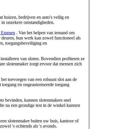
at huizen, bedrijven en auto's veilig en
en in onzekere omstandigheden.
in Emmen
. Van het helpen van iemand om
oor deuren, hun werk kan zowel functioneel als
ten, toegangsbeveiliging en
 installeren van sloten. Bovendien profiteren ze
bare slotenmaker zorgt ervoor dat mensen zich
et toevoegen van een robuust slot aan de
et toegang en ongeautoriseerde toegang
uto bevinden, kunnen slotenmakers snel
die na een grondige test in de winkel kunnen
en slotenmaker buiten uw huis, kantoor of
zowel 's ochtends als 's avonds.