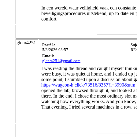
In een wereld waar veiligheid vaak een constante
beveiligingsprocedures uitstekend, up-to-date en 
comfort.
glenr4251
Posté le:
Suj
5/3/2026 08:57
RE:
Email:
glenr4251@gmail.com
I was reading the thread and caught myself thinkin
were busy, it was quiet at home, and I ended up j
some point, I stumbled upon a discussion about 
https://wageon-h.click/73516/8357?l=3990&utm
opened the tab, browsed through it, and looked at
there. In the end, I chose the most ordinary slot m
watching how everything works. And you know, it f
That evening, I tried several machines in a row, s