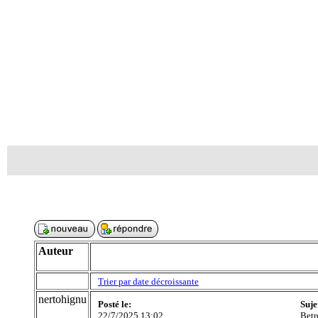
Auteur
Trier par date décroissante
nertohignu
Posté le:
Suje
22/7/2025 13:02
Betr