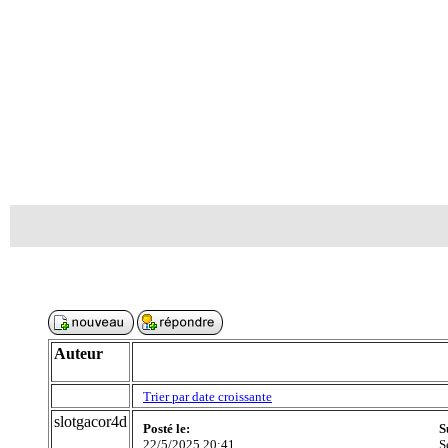
Auteur
Trier par date croissante
slotgacor4d
Posté le:
S
22/5/2025 20:41
S