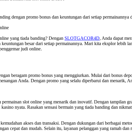
da banding dengan promo bonus dan keuntungan dari setiap permaina
line
 online yang tiada banding? Dengan
SLOTGACOR4D
, Anda dapat mer
euntungan besar dari setiap permainannya. Mari kita eksplor lebih 
penggemar judi online.
 beragam promo bonus yang menggiurkan. Mulai dari bonus deposit,
nangan Anda. Dengan promo yang selalu diperbarui dan menarik, And
inan slot online yang menarik dan inovatif. Dengan tampilan gra
di kasino nyata. Rasakan sensasi bermain yang tiada banding dan nikmat
dahan akses dan transaksi. Dengan dukungan dari berbagai metod
gan cepat dan mudah. Selain itu, layanan pelanggan yang ramah dan r