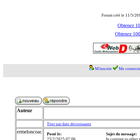
Forum créé le 11/5/20
Obtenez 100
Obtenez 1000
M'inscrire
Me connecte
Auteur
Trier par date décroissante
ermeloncoac
Posté le:
Sujet du message:
25/2/2025 07:06
In contrast to other 