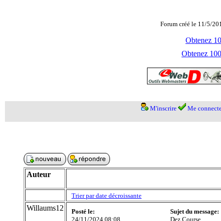
Forum créé le 11/5/20
Obtenez 100
Obtenez 1000
M'inscrire
Me connecte
Auteur
Trier par date décroissante
Willaums12
Posté le:
Sujet du message:
24/11/2024 08:08
Dez Course