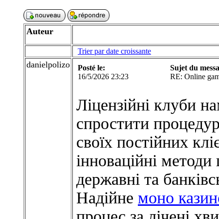
Auteur
Trier par date croissante
danielpolizo
Posté le:
Sujet du messa
16/5/2026 23:23
RE: Online ga
Ліцензійні клуби н
спростити процедур
своїх постійних кл
інноваційні методи 
державні та банківс
Надійне
моно казин
процес за лічені хв