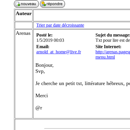
Auteur
Trier par date décroissante
Arenas
Posté le:
Sujet du message
1/5/2019 00:03
Txt pour lire est de
Email:
Site Internet:
arnold_at_home@live.fr
http://arenas.page
menu.html
Bonjour,
Svp,
Je cherche un petit txt, littérature hébreux, po
Merci
@r