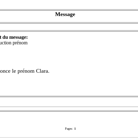
Message
t du message:
uction prénom
nonce le prénom Clara.
Pages:
1