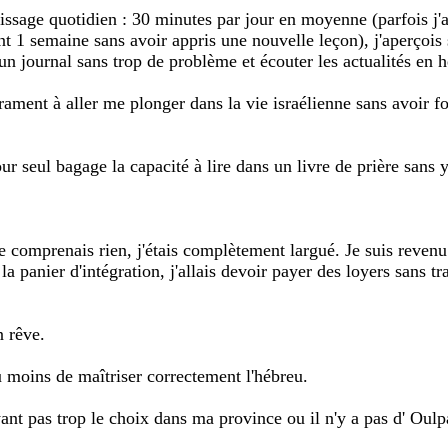
ssage quotidien : 30 minutes par jour en moyenne (parfois j'ai 
t 1 semaine sans avoir appris une nouvelle leçon), j'aperçois
 un journal sans trop de problème et écouter les actualités e
rament à aller me plonger dans la vie israélienne sans avoir fo
our seul bagage la capacité à lire dans un livre de prière sans
e comprenais rien, j'étais complètement largué. Je suis reven
a panier d'intégration, j'allais devoir payer des loyers sans t
 rêve.
u moins de maîtriser correctement l'hébreu.
ayant pas trop le choix dans ma province ou il n'y a pas d' Oulp