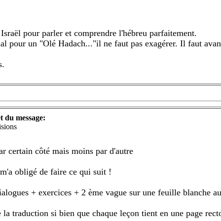
n Israël pour parler et comprendre l'hébreu parfaitement.
mal pour un "Olé Hadach..."il ne faut pas exagérer. Il faut ava
s.
t du message:
isions
 par certain côté mais moins par d'autre
m'a obligé de faire ce qui suit !
s dialogues + exercices + 2 ème vague sur une feuille blanche 
e la traduction si bien que chaque leçon tient en une page rect