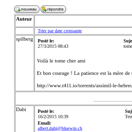
Auteur
Trier par date croissante
spilberg
Posté le:
Suje
27/3/2015 08:43
tom
Voilà le tome cher ami
Et bon courage ! La patience est la mère de t
http://www.t411.io/torrents/assimil-le-hebre
Dabi
Posté le:
Suj
16/2/2015 10:39
Ten
Email:
albert.dabi@bluewin.ch