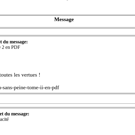
Message
t du message:
e 2 en PDF
outes les vertues !
u-sans-peine-tome-ii-en-pdf
et du message:
acité