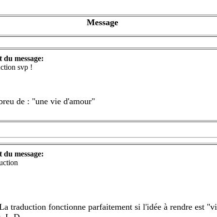
Message
t du message:
ction svp !
breu de : "une vie d'amour"
t du message:
uction
 traduction fonctionne parfaitement si l'idée à rendre est "vi