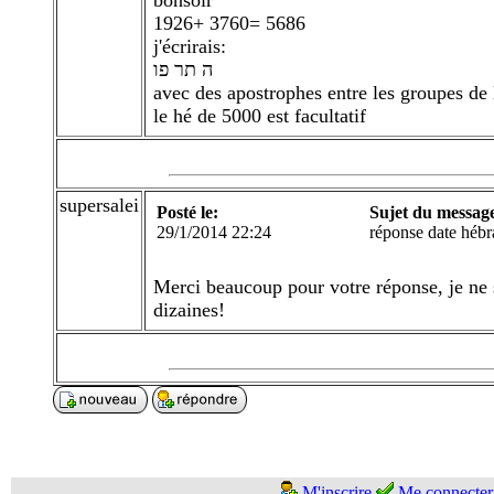
bonsoir
1926+ 3760= 5686
j'écrirais:
ה תר פו
avec des apostrophes entre les groupes de 
le hé de 5000 est facultatif
supersalei
Posté le:
Sujet du messag
29/1/2014 22:24
réponse date hébr
Merci beaucoup pour votre réponse, je ne sa
dizaines!
M'inscrire
Me connecter