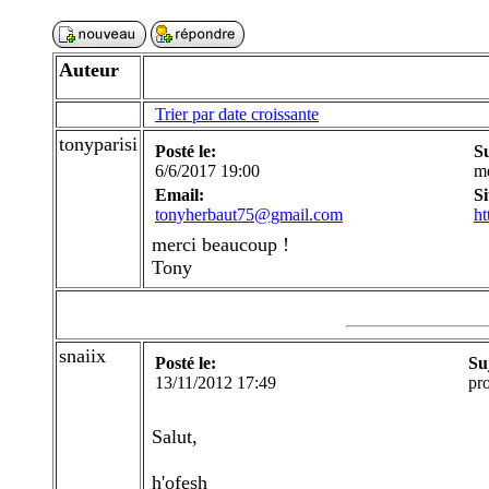
Auteur
Trier par date croissante
tonyparisi
Posté le:
S
6/6/2017 19:00
me
Email:
Si
tonyherbaut75@gmail.com
ht
merci beaucoup !
Tony
snaiix
Posté le:
Su
13/11/2012 17:49
pr
Salut,
h'ofesh