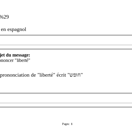
e%29
" en espagnol
jet du message:
ononcer "liberté"
Bonsoir à tous, je n'arrive pas à trouver la prononciation de "liberté" écrit "חופש"
Pages:
1