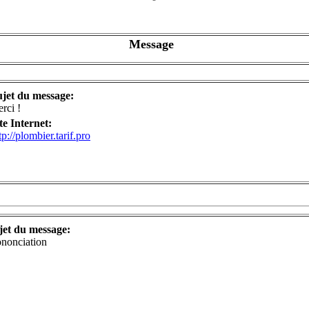
Message
ujet du message:
rci !
te Internet:
tp://plombier.tarif.pro
jet du message:
ononciation