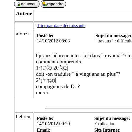
Auteur
Trier par date décroissante
alonzi
Posté le:
Sujet du message:
14/10/2012 08:03
"travaux" : difficult
bjr aux hébreunautes, ici dans "travaux"-"sir
comment comprendre
1°)בְּגִל 20 פְּלוּס|
doit -on traduire " à vingt ans au plus"?
2°)חֶבְרֶ׳ה|
compagnons de D. ?
merci
hebreu
Posté le:
Sujet du message:
14/10/2012 09:20
Explication
Email:
Site Internet: