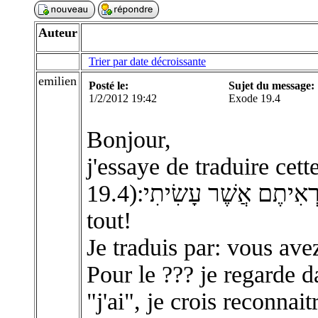
Auteur
Trier par date décroissante
emilien
Posté le:
Sujet du message:
1/2/2012 19:42
Exode 19.4
Bonjour,
j'essaye de traduire cet
19.4):אַתֶּם רְאִיתֶם אֲשֶׁר עָשִׂיתִי mais je n'y arrive pas du
tout!
Je traduis par: vous ave
Pour le ??? je regarde 
"j'ai", je crois reconna