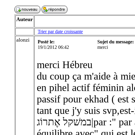
Auteur
Trier par date croissante
alonzi
Posté le:
Sujet du message:
19/1/2012 06:42
merci
merci Hébreu
en pihel actif féminin a
passif pour ekhad ( est
tant que j'y suis svp,est-il 
במשׁקל אֶתרוֹג|par :" par analogie avec " au lieu de " en
équilibre avec" qui est 