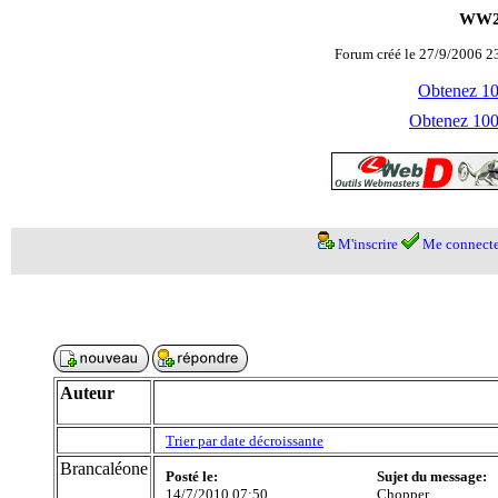
WW2 
Forum créé le 27/9/2006 23
Obtenez 100
Obtenez 1000
M'inscrire
Me connecte
Auteur
Trier par date décroissante
Brancaléone
Posté le:
Sujet du message:
14/7/2010 07:50
Chopper