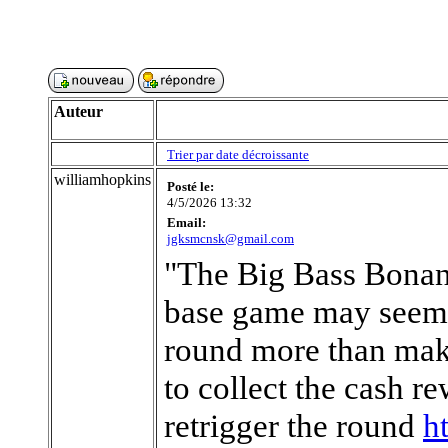
Auteur
Trier par date décroissante
williamhopkins
Posté le:
4/5/2026 13:32
Email:
jgksmcnsk@gmail.com
"The Big Bass Bonan
base game may seem s
round more than make
to collect the cash r
retrigger the round
h