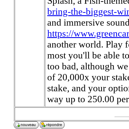
Splash, a Fish-theme
bring-the-biggest-w
and immersive sound 
https://www.greenca
another world. Play f
most you'll be able t
too bad, although we 
of 20,000x your stak
stake, and your optio
way up to 250.00 per 