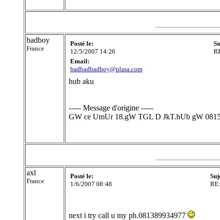
badboy
Posté le:
Su
France
12/5/2007 14:26
R
Email:
badbadbadboy@plasa.com
hub aku
----- Message d'origine -----
GW ce UmUr 18.gW TGL D JkT.hUb gW 081
axl
Posté le:
Suj
France
1/6/2007 08:48
RE
next i try call u my ph.081389934977