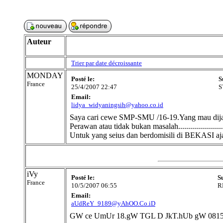
Auteur
Trier par date décroissante
MONDAY
Posté le:
S
France
25/4/2007 22:47
S
Email:
lidya_widyaningsih@yahoo.co.id
Saya cari cewe SMP-SMU /16-19.Yang mau dijamin 
Perawan atau tidak bukan masalah.......................
Untuk yang seius dan berdomisili di BEKASI aja y
iVy
Posté le:
S
France
10/5/2007 06:55
R
Email:
aUdReY_9189@yAhOO.Co.iD
GW ce UmUr 18.gW TGL D JkT.hUb gW 081