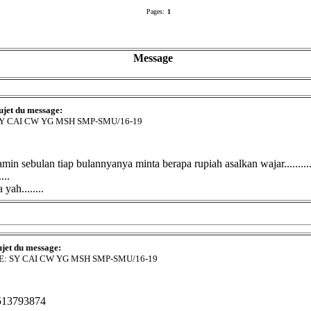
Pages:
1
Message
ujet du message:
Y CAI CW YG MSH SMP-SMU/16-19
sebulan tiap bulannyanya minta berapa rupiah asalkan wajar..........
...
ah........
ujet du message:
E: SY CAI CW YG MSH SMP-SMU/16-19
513793874