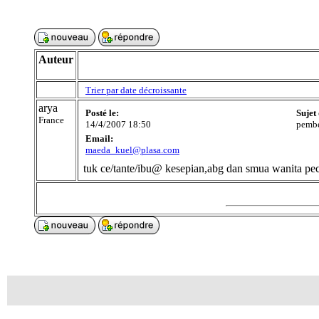
Auteur
Trier par date décroissante
arya
Posté le:
Sujet
France
14/4/2007 18:50
pembe
Email:
maeda_kuel@plasa.com
tuk ce/tante/ibu@ kesepian,abg dan smua wanita p