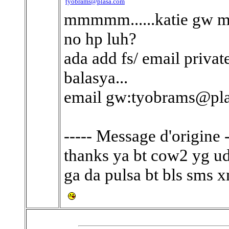
tyobrams@plasa.com
mmmmm......katie gw ma
no hp luh?
ada add fs/ email privat
balasya...
email gw:tyobrams@pl
----- Message d'origine -
thanks ya bt cow2 yg uda
ga da pulsa bt bls sms x