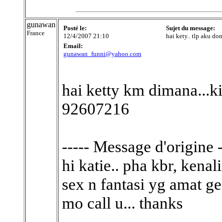
gunawan
Posté le:
Sujet du message:
France
12/4/2007 21:10
hai kety.. tlp aku d
Email:
gunawan_funni@yahoo.com
hai ketty km dimana...ki
92607216
----- Message d'origine -
hi katie.. pha kbr, kena
sex n fantasi yg amat ge
mo call u... thanks