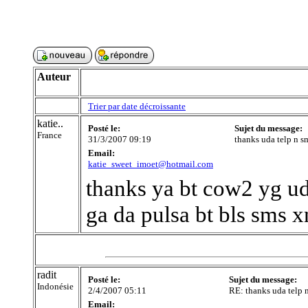
Auteur
Trier par date décroissante
katie..
Posté le:
Sujet du message:
France
31/3/2007 09:19
thanks uda telp n s
Email:
katie_sweet_imoet@hotmail.com
thanks ya bt cow2 yg uda
ga da pulsa bt bls sms x
radit
Posté le:
Sujet du message:
Indonésie
2/4/2007 05:11
RE: thanks uda telp n
Email: