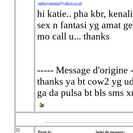
raditsyaputra@yahoo.co.id
hi katie.. pha kbr, kena
sex n fantasi yg amat ge
mo call u... thanks
----- Message d'origine -
thanks ya bt cow2 yg uda
ga da pulsa bt bls sms x
f2
Posté le:
Sujet du message: