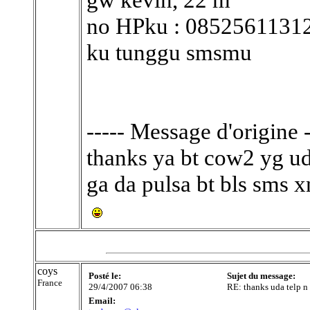
no HPku : 0852561131
ku tunggu smsmu
----- Message d'origine -
thanks ya bt cow2 yg uda
ga da pulsa bt bls sms x
coys
Posté le:
Sujet du message:
France
29/4/2007 06:38
RE: thanks uda telp n
Email: