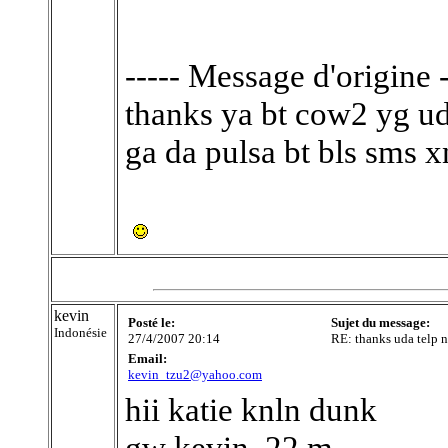
----- Message d'origine -
thanks ya bt cow2 yg uda
ga da pulsa bt bls sms x
kevin
Posté le:
Sujet du message:
Indonésie
27/4/2007 20:14
RE: thanks uda telp n
Email:
kevin_tzu2@yahoo.com
hii katie knln dunk
gw kevin, 22 m