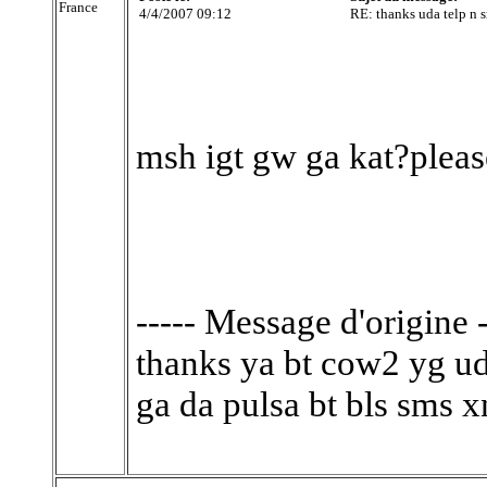
France
4/4/2007 09:12
RE: thanks uda telp n s
msh igt gw ga kat?plea
----- Message d'origine -
thanks ya bt cow2 yg uda
ga da pulsa bt bls sms x