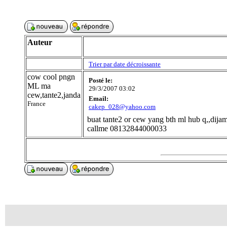
Auteur
Trier par date décroissante
cow cool pngn
Posté le:
ML ma
29/3/2007 03:02
cew,tante2,janda
Email:
France
cakep_028@yahoo.com
buat tante2 or cew yang bth ml hub q,,dijam
callme 08132844000033