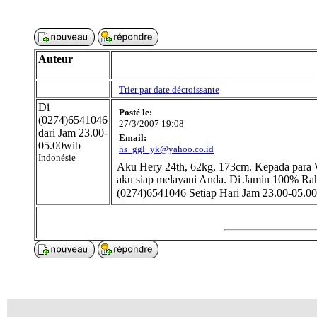
Auteur
Trier par date décroissante
Di
Posté le:
(0274)6541046
27/3/2007 19:08
dari Jam 23.00-
Email:
05.00wib
hs_ggl_yk@yahoo.co.id
Indonésie
Aku Hery 24th, 62kg, 173cm. Kepada para W
aku siap melayani Anda. Di Jamin 100% Raha
(0274)6541046 Setiap Hari Jam 23.00-05.0