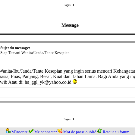
Pages:
1
Message
Sujet du message:
Siap Temani Wanita/Janda/Tante Kesepian
anita/Ibu/Janda/Tante Kesepian yang ingin serius mencari Kehangat
sia, Puas, Panjang, Besar, Kuat dan Tahan Lama. Bagi Anda yang ingi
0wib Atau di: hs_ggl_yk@yahoo.co.id
Pages:
1
M'inscrire
Me connecter
Mot de passe oublié
Retour au forum