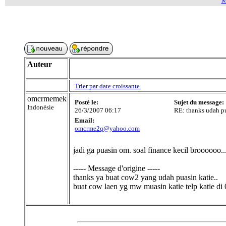
M
Auteur
Trier par date croissante
omcrmemek
Posté le:
Sujet du message:
Indonésie
26/3/2007 06:17
RE: thanks udah pu
Email:
omcrme2q@yahoo.com
jadi ga puasin om. soal finance kecil broooooo.
----- Message d'origine -----
thanks ya buat cow2 yang udah puasin katie..
buat cow laen yg mw muasin katie telp katie d