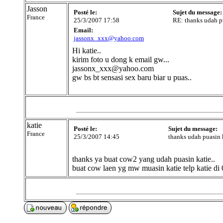
Jasson
Posté le:
Sujet du message:
France
25/3/2007 17:58
RE: thanks udah pu
Email:
jassonx_xxx@yahoo.com
Hi katie..
kirim foto u dong k email gw...
jassonx_xxx@yahoo.com
gw bs bt sensasi sex baru biar u puas..
katie
Posté le:
Sujet du message:
France
25/3/2007 14:45
thanks udah puasin k
thanks ya buat cow2 yang udah puasin katie..
buat cow laen yg mw muasin katie telp katie d