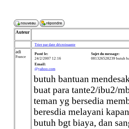
Auteur
Trier par date décroissante
adi
Posté le:
Sujet du message:
France
24/2/2007 12:16
081326528239 butuh b
Email:
@yahoo.com
butuh bantuan mendesak.
buat para tante2/ibu2/m
teman yg bersedia memb
beresdia melayani kapan 
butuh bgt biaya, dan sa