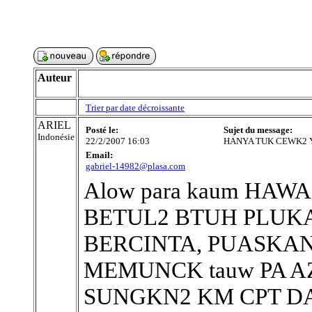
Auteur
Trier par date décroissante
ARIEL
Posté le:
Sujet du message:
Indonésie
22/2/2007 16:03
HANYA TUK CEWK2 
Email:
gabriel-14982@plasa.com
Alow para kaum HAWA
BETUL2 BTUH PLUKA
BERCINTA, PUASKAN
MEMUNCK tauw PA 
SUNGKN2 KM CPT D