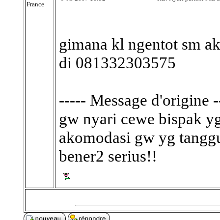
France
gimana kl ngentot sm ak
di 081332303575
----- Message d'origine -
gw nyari cewe bispak 
akomodasi gw yg tanggun
bener2 serius!!