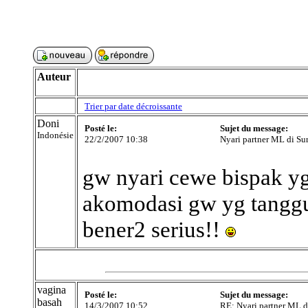
Auteur
Trier par date décroissante
Doni
Posté le:
Sujet du message:
Indonésie
22/2/2007 10:38
Nyari partner ML di Su
gw nyari cewe bispak 
akomodasi gw yg tanggun
bener2 serius!!
vagina
Posté le:
Sujet du message:
basah
14/3/2007 10:52
RE: Nyari partner ML d