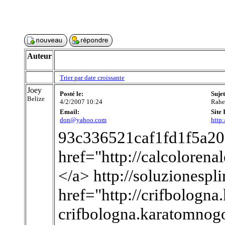
Auteur
Trier par date croissante
Joey
Posté le:
Suje
Belize
4/2/2007 10:24
Rah
Email:
Site 
don@yahoo.com
http:
93c336521caf1fd1f5a20
href="http://calcolorena
</a> http://soluzionespl
href="http://crifbologn
crifbologna.karatomnog