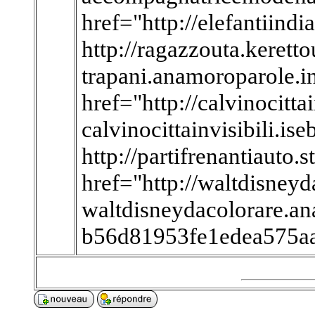
href="http://elefantiindi
http://ragazzouta.keretto
trapani.anamoroparole.i
href="http://calvinocittai
calvinocittainvisibili.ise
http://partifrenantiauto.st
href="http://waltdisney
waltdisneydacolorare.an
b56d81953fe1edea575a