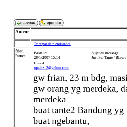
Auteur
Trier par date croissante
frian
Posté le:
Sujet du message:
France
28/1/2007 15:14
Just For Tante / Binor
Email:
opalaz_2@yahoo.com
gw frian, 23 m bdg, mas
gw orang yg merdeka, d
merdeka
buat tante2 Bandung yg p
buat ngebantu,