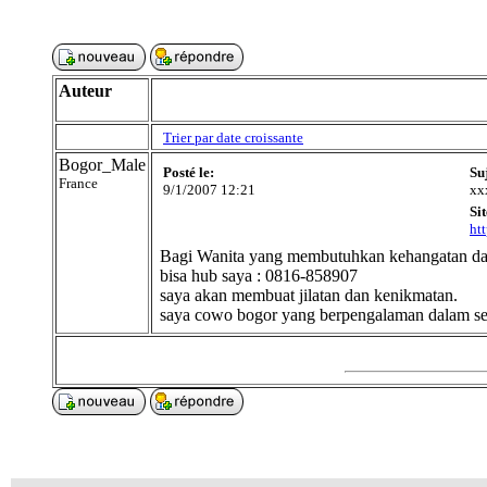
Auteur
Trier par date croissante
Bogor_Male
Posté le:
Su
France
9/1/2007 12:21
xx
Sit
ht
Bagi Wanita yang membutuhkan kehangatan dan
bisa hub saya : 0816-858907
saya akan membuat jilatan dan kenikmatan.
saya cowo bogor yang berpengalaman dalam se