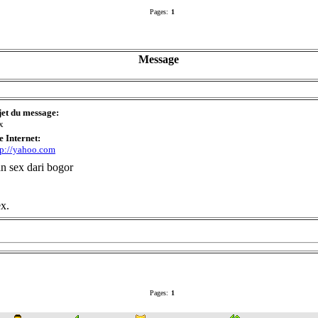
Pages:
1
Message
jet du message:
x
e Internet:
tp://yahoo.com
 sex dari bogor
x.
Pages:
1