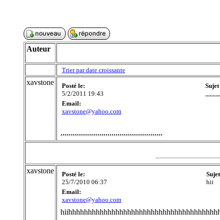
Auteur
Trier par date croissante
xavstone
Posté le:
Sujet
5/2/2011 19:43
,,,,,,,,,,
Email:
xavstone@yahoo.com
,,,,,,,,,,,,,,,,,,,,,,,,,,,,,,,,,,,,,,,,,,,,,,,,,,,,
xavstone
Posté le:
Suje
25/7/2010 06:37
hii
Email:
xavstone@yahoo.com
hiihhhhhhhhhhhhhhhhhhhhhhhhhhhhhhhhhhhhhh