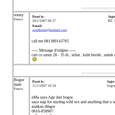
sonny
Posté le:
Suje
France
20/1/2007 06:27
RE:
Email:
sondhonk@hotmail.com
call me 081389143765
----- Message d'origine -----
cari co umur 28 - 35 th , sehat , kulit bersih , unt
Bogor
Posté le:
Sujet
male
11/1/2007 10:18
bogor
France
nMa saya Age dari bogor.
saya siap for anyting wild sex and anything that u w
asalkan dibgor
0816-858907