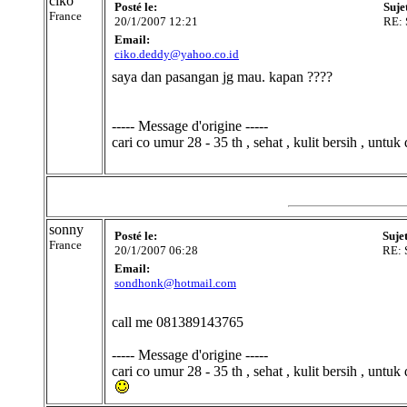
ciko
Posté le:
Suje
France
20/1/2007 12:21
RE:
Email:
ciko.deddy@yahoo.co.id
saya dan pasangan jg mau. kapan ????
----- Message d'origine -----
cari co umur 28 - 35 th , sehat , kulit bersih , unt
sonny
Posté le:
Suje
France
20/1/2007 06:28
RE:
Email:
sondhonk@hotmail.com
call me 081389143765
----- Message d'origine -----
cari co umur 28 - 35 th , sehat , kulit bersih , unt