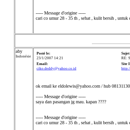
----- Message d'origine -----
cari co umur 28 - 35 th , sehat , kulit bersih , unt
aby
Posté le:
Sujet
Indonésie
23/1/2007 14:21
RE: 
Email:
Site 
ciko.deddy@yahoo.co.id
http
ok email ke eldolewis@yahoo.com / hub 08131130
----- Message d'origine -----
saya dan pasangan jg mau. kapan ????
----- Message d'origine -----
cari co umur 28 - 35 th , sehat , kulit bersih , unt