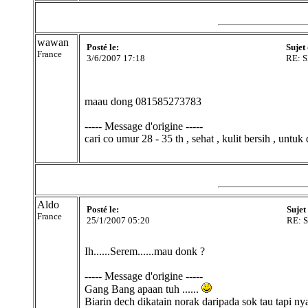
wawan
Posté le:
Sujet
France
3/6/2007 17:18
RE: 
maau dong 081585273783
----- Message d'origine -----
cari co umur 28 - 35 th , sehat , kulit bersih , unt
Aldo
Posté le:
Sujet
France
25/1/2007 05:20
RE: 
Ih......Serem......mau donk ?
----- Message d'origine -----
Gang Bang apaan tuh ......
Biarin dech dikatain norak daripada sok tau tapi nya