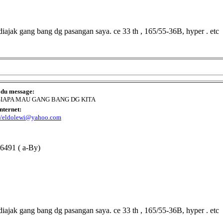
uk diajak gang bang dg pasangan saya. ce 33 th , 165/55-36B, hyper . etc
 du message:
SIAPA MAU GANG BANG DG KITA
Internet:
://eldolewi@yahoo.com
6491 ( a-By)
uk diajak gang bang dg pasangan saya. ce 33 th , 165/55-36B, hyper . etc