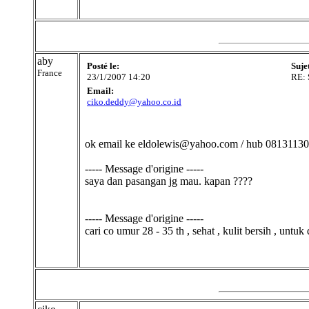
aby
Posté le:
Suje
France
23/1/2007 14:20
RE:
Email:
ciko.deddy@yahoo.co.id
ok email ke eldolewis@yahoo.com / hub 08131130
----- Message d'origine -----
saya dan pasangan jg mau. kapan ????
----- Message d'origine -----
cari co umur 28 - 35 th , sehat , kulit bersih , unt