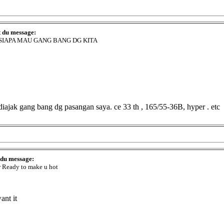
t du message:
 SIAPA MAU GANG BANG DG KITA
uk diajak gang bang dg pasangan saya. ce 33 th , 165/55-36B, hyper . etc
 du message:
 Ready to make u hot
ant it