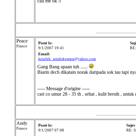
call me ok !!
Peace
Posté le:
Suj
France
9/1/2007 19:41
RE
Email:
keselek_sendokgarpu@yahoo.com
Gang Bang apaan tuh ......
Biarin dech dikatain norak daripada sok tau tapi nya
----- Message d'origine -----
cari co umur 28 - 35 th , sehat , kulit bersih , unt
Andy
Posté le:
Sujet
France
9/1/2007 07:08
RE: 