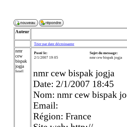
Auteur
Trier par date décroissante
nmr
Posté le:
Sujet du message:
cew
2/1/2007 19:05
nmr cew bispak jogja
bispak
jogja
nmr cew bispak jogja
Israël
Date: 2/1/2007 18:45
Nom: nmr cew bispak jo
Email:
Région: France
Site web: http://