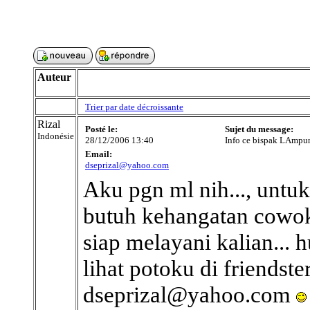
Auteur
Trier par date décroissante
Rizal
Posté le:
Sujet du message:
Indonésie
28/12/2006 13:40
Info ce bispak LAmpu
Email:
dseprizal@yahoo.com
Aku pgn ml nih..., untu
butuh kehangatan cowok,
siap melayani kalian...
lihat potoku di friendste
dseprizal@yahoo.com