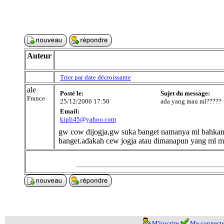
Auteur
Trier par date décroissante
ale
Posté le:
Sujet du message:
France
25/12/2006 17:50
ada yang mau ml?????
Email:
kipli45@yahoo.com
gw cow dijogja,gw suka banget namanya ml bahka
banget.adakah cew jogja atau dimanapun yang ml 
M'inscrire
Me connecte