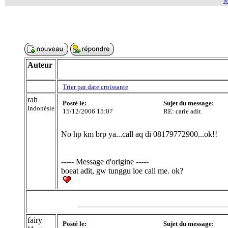
M
Auteur
Trier par date croissante
rah
Posté le:
Sujet du message:
Indonésie
15/12/2006 15:07
RE: carie adit
No hp km brp ya...call aq di 08179772900...ok!!
----- Message d'origine -----
boeat adit, gw tunggu loe call me. ok?
fairy
Posté le:
Sujet du message: