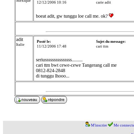
Mexique
12/12/2006 10:16
carie adit
boeat adit, gw tunggu loe call me. ok?
adit
Posté le:
Sujet du message:
Italie
11/12/2006 17:48
cari ttm
seriusssssssssssssss.........
cari ttm bwt cewe-cewe Tangerang call me
0812-824-2848
di tunggu lhooo...
M'inscrire
Me connecte