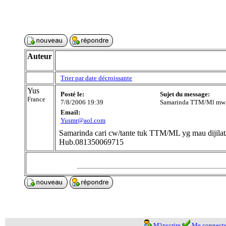
Auteur
Trier par date décroissante
Yus
Posté le:
Sujet du message:
France
7/8/2006 19:39
Samarinda TTM/Ml mw d
Email:
Yusmr@aol.com
Samarinda cari cw/tante tuk TTM/ML yg mau dijilat/
Hub.081350069715
M'inscrire
Me connecte