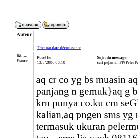
Auteur
Trier par date décroissante
lia.....
Posté le:
Sujet du message:
France
13/5/2006 06:10
cari pejantan,PP{Peler P
aq cr co yg bs muasin a
panjang n gemuk}aq g b
krn punya co.ku cm seGE
kalian,aq pngen sms yg m
termasuk ukuran pelermu.
tau....sms lia yach 08116