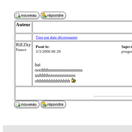
Auteur
Trier par date décroissante
RiEZky
Posté le:
Sujet 
France
3/3/2006 08:29
pengen
hai
ooohhhsssssssssssssssssss
uuhhhhsssssssssssssss
ohhhhhhhhhhhhhh