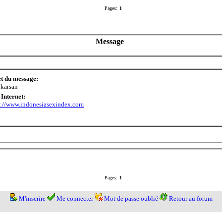
Pages:
1
Message
et du message:
okarsan
 Internet:
p://www.indonesiasexindex.com
Pages:
1
M'inscrire
Me connecter
Mot de passe oublié
Retour au forum