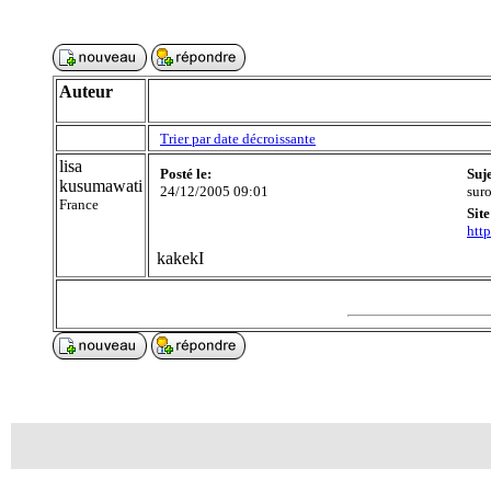
Auteur
Trier par date décroissante
lisa
Posté le:
Suj
kusumawati
24/12/2005 09:01
sur
France
Site
htt
kakekI