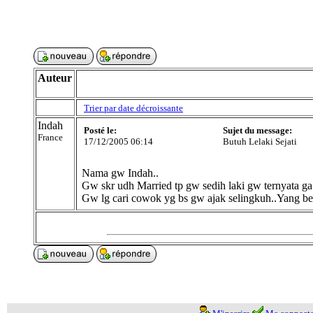
Auteur
Trier par date décroissante
Indah
Posté le:
Sujet du message:
France
17/12/2005 06:14
Butuh Lelaki Sejati
Nama gw Indah..
Gw skr udh Married tp gw sedih laki gw ternyata ga
Gw lg cari cowok yg bs gw ajak selingkuh..Yang b