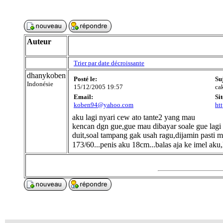
Auteur
Trier par date décroissante
dhanykoben
Posté le:
Su
Indonésie
15/12/2005 19:57
ca
Email:
Sit
koben94@yahoo.com
ht
aku lagi nyari cew ato tante2 yang mau
kencan dgn gue,gue mau dibayar soale gue lagi
duit,soal tampang gak usah ragu,dijamin pasti
173/60...penis aku 18cm...balas aja ke imel 