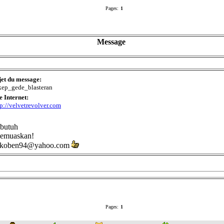
Pages:
1
Message
jet du message:
kep_gede_blasteran
e Internet:
tp://velvetrevolver.com
 butuh
 memuaskan!
aku,koben94@yahoo.com
Pages:
1