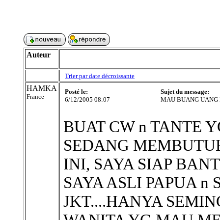
Auteur
Trier par date décroissante
HAMKA
Posté le:
Sujet du message:
France
6/12/2005 08:07
MAU BUANG UANG 
BUAT CW n TANTE YG
SEDANG MEMBUTUH
INI, SAYA SIAP BAN
SAYA ASLI PAPUA n
JKT....HANYA SEMIN
WANITA YG MAU MEN