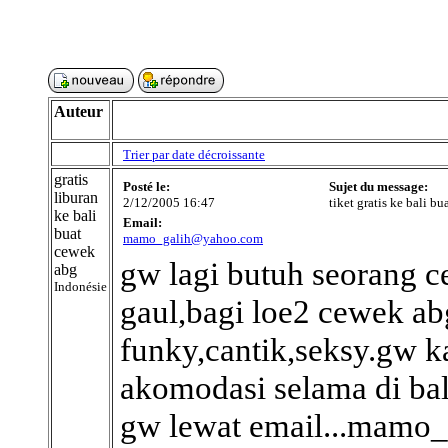
Auteur
Trier par date décroissante
gratis
Posté le:
Sujet du message:
liburan
2/12/2005 16:47
tiket gratis ke bali b
ke bali
Email:
buat
mamo_galih@yahoo.com
cewek
gw lagi butuh seorang c
abg
Indonésie
gaul,bagi loe2 cewek ab
funky,cantik,seksy.gw kas
akomodasi selama di bal
gw lewat email...mamo