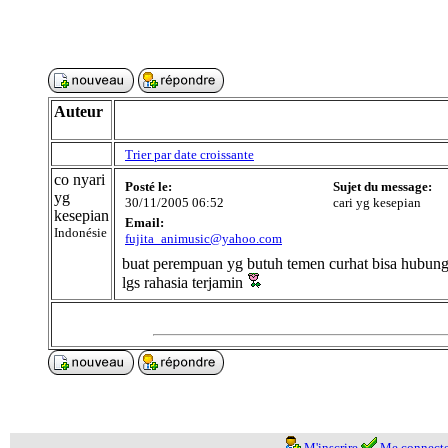
Auteur
Trier par date croissante
co nyari
Posté le:
Sujet du message:
yg
30/11/2005 06:52
cari yg kesepian
kesepian
Email:
Indonésie
fujita_animusic@yahoo.com
buat perempuan yg butuh temen curhat bisa hubung
lgs rahasia terjamin
M'inscrire
Me connecte